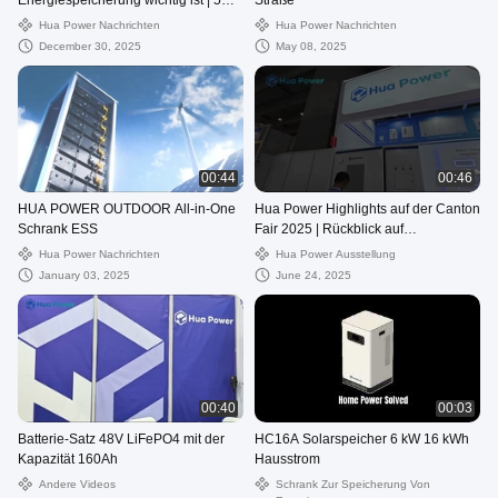
Energiespeicherung wichtig ist | 5
Straße
Schutzschichten
Hua Power Nachrichten
Hua Power Nachrichten
December 30, 2025
May 08, 2025
00:44
00:46
HUA POWER OUTDOOR All-in-One
Hua Power Highlights auf der Canton
Schrank ESS
Fair 2025 | Rückblick auf
Energiespeicherlösungen
Hua Power Nachrichten
Hua Power Ausstellung
January 03, 2025
June 24, 2025
00:40
00:03
Batterie-Satz 48V LiFePO4 mit der
HC16A Solarspeicher 6 kW 16 kWh
Kapazität 160Ah
Hausstrom
Andere Videos
Schrank Zur Speicherung Von