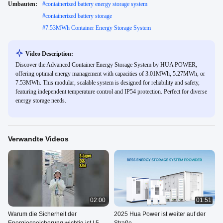
Umbauten:
#
containerized battery energy storage system
#
containerized battery storage
#
7.53MWh Container Energy Storage System
Video Description:
Discover the Advanced Container Energy Storage System by HUA POWER,
offering optimal energy management with capacities of 3.01MWh, 5.27MWh, or
7.53MWh. This modular, scalable system is designed for reliability and safety,
featuring independent temperature control and IP54 protection. Perfect for diverse
energy storage needs.
Verwandte Videos
02:00
01:51
Warum die Sicherheit der
2025 Hua Power ist weiter auf der