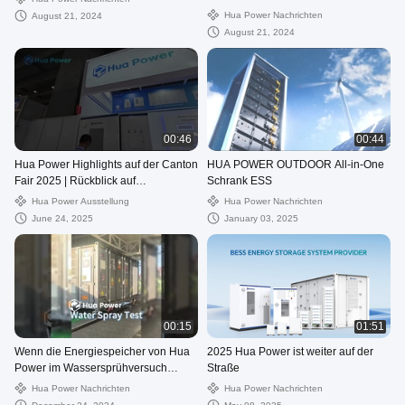
Haushalte, kommerzielle
Hua Power Nachrichten
August 21, 2024
Energiespeicher
August 21, 2024
00:46
00:44
Hua Power Highlights auf der Canton
HUA POWER OUTDOOR All-in-One
Fair 2025 | Rückblick auf
Schrank ESS
Energiespeicherlösungen
Hua Power Ausstellung
Hua Power Nachrichten
June 24, 2025
January 03, 2025
00:15
01:51
Wenn die Energiespeicher von Hua
2025 Hua Power ist weiter auf der
Power im Wassersprühversuch
Straße
getestet werden
Hua Power Nachrichten
Hua Power Nachrichten