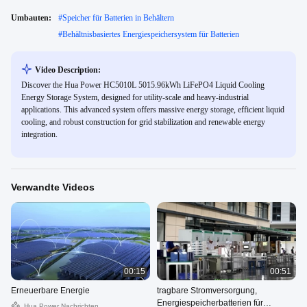
Umbauten:
#
Speicher für Batterien in Behältern
#
Behältnisbasiertes Energiespeichersystem für Batterien
Video Description:
Discover the Hua Power HC5010L 5015.96kWh LiFePO4 Liquid Cooling
Energy Storage System, designed for utility-scale and heavy-industrial
applications. This advanced system offers massive energy storage, efficient liquid
cooling, and robust construction for grid stabilization and renewable energy
integration.
Verwandte Videos
00:15
00:51
Erneuerbare Energie
tragbare Stromversorgung,
Energiespeicherbatterien für
Hua Power Nachrichten