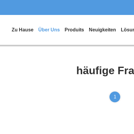
Zu Hause
Über Uns
Produits
Neuigkeiten
Lösu
häufige Fr
1