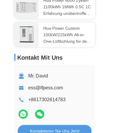
Hua Power 6000 Zyklen
Batteriespeichersystem
1100kWh 1MWh 0.5C 1C
Erfahrung unübertroffene
Energieeffizienz mit
Container-
Hua Power Custom
Energiespeichersystem
100kW/215kWh All-in-
One-Lüftkühlung für den
Außenbereich
Kontakt Mit Uns
Mr. David
ess@lfpess.com
+8617302614783
Kontaktieren Sie Uns Jetzt