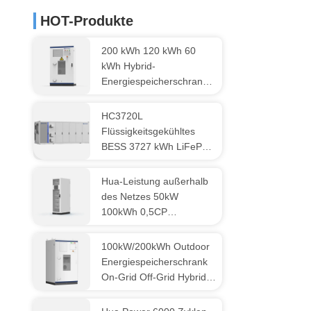
HOT-Produkte
200 kWh 120 kWh 60
kWh Hybrid-
Energiespeicherschrank
On-Grid Off-Grid All-in-
One industrielles
HC3720L
Solarbatterie-
Flüssigkeitsgekühltes
Speichersystem
BESS 3727 kWh LiFePO4
Energiespeichersystem
Hua-Leistung außerhalb
des Netzes 50kW
100kWh 0,5CP
Luftkühlung 6000 Zyklen
Innen-PV-Geschäfts-
100kW/200kWh Outdoor
Energiespeichersysteme
Energiespeicherschrank
On-Grid Off-Grid Hybrid
All-in-One Solar
Gewerblicher