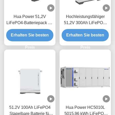
Hua Power 51,2V
Hochleistungsfähiger
LiFePO4-Batteriepack mit
51,2V 300Ah LiFePO4-
200Ah Kapazität und
Batteriepack mit 15 kWh
10240Wh Nennkapazität
Erhalten Sie besten
Erhalten Sie besten
Energiespeicher für
für eine lange
Heimsysteme
Lebensdauer von 6000
Preis
Preis
Zyklen
51.2V 100Ah LiFePO4
Hua Power HC5010L
Stapelbare Batterie für
5015.96 kWh LiFePO4