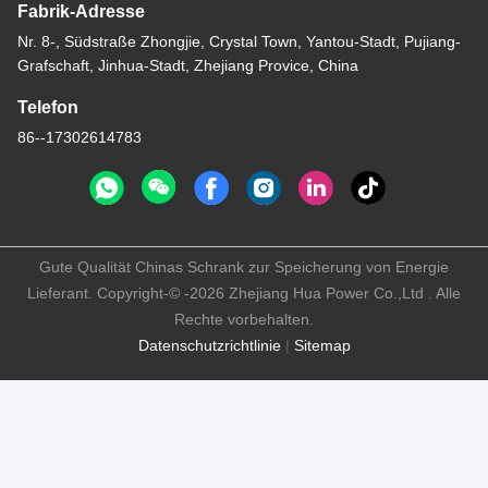
Fabrik-Adresse
Nr. 8-, Südstraße Zhongjie, Crystal Town, Yantou-Stadt, Pujiang-
Grafschaft, Jinhua-Stadt, Zhejiang Provice, China
Telefon
86--17302614783
Gute Qualität Chinas Schrank zur Speicherung von Energie
Lieferant. Copyright-© -2026 Zhejiang Hua Power Co.,Ltd . Alle
Rechte vorbehalten.
Datenschutzrichtlinie
|
Sitemap