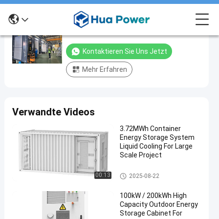
Zhejiang Hua Power Co.,Ltd
Zhejiang
Hua
Kontaktieren Sie Uns Jetzt
Power
Co.,Ltd
Mehr Erfahren
Kontaktieren
307
Sie uns jetzt
Ansichten
Teilnahme
Verwandte Videos
H
3.72MWh Container
U
Energy Storage System
A
Liquid Cooling For Large
P
Scale Project
O
W
Energiespeicherbehälter
00:13
2025-08-22
E
R
100kW / 200kWh High
i
Capacity Outdoor Energy
s
Storage Cabinet For