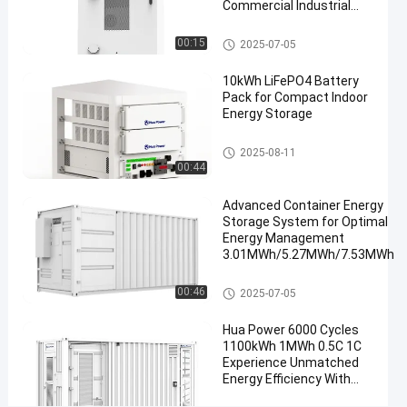
t
Commercial Industrial
e
Project
i
Schrank zur Speicherung von
00:15
2025-07-05
Energie
n
w
10kWh LiFePO4 Battery
e
Pack for Compact Indoor
l
Energy Storage
t
w
Schrank zur Speicherung von
2025-08-11
Energie
e
00:44
i
t
Advanced Container Energy
f
Storage System for Optimal
Energy Management
ü
3.01MWh/5.27MWh/7.53MWh
h
r
Energiespeicherbehälter
00:46
e
2025-07-05
n
Hua Power 6000 Cycles
d
1100kWh 1MWh 0.5C 1C
e
Experience Unmatched
r
Energy Efficiency With
A
Container Energy Storage
n