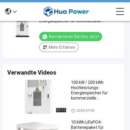
100 kW / 200 kWh Hochleistungs-
100
Energiespeicher für kommerzielle
kW
Industrieprojekte
/
Kontaktieren Sie Uns Jetzt
200
Mehr Erfahren
kWh
Hochleistungs-
Energiespeicher
Verwandte Videos
für
kommerzielle
100 kW / 200 kWh
Hochleistungs-
Industrieprojekte
Energiespeicher für
Kontaktieren
kommerzielle
Schrank zur
Industrieprojekte
2025-
35020
Speicherung
Sie uns jetzt
Schrank zur Speicherung von
07-05
Ansichten
00:15
2025-07-05
von Energie
Teilnahme
Energie
10 kWh LiFePO4-
#
Batteriepaket für
containerized