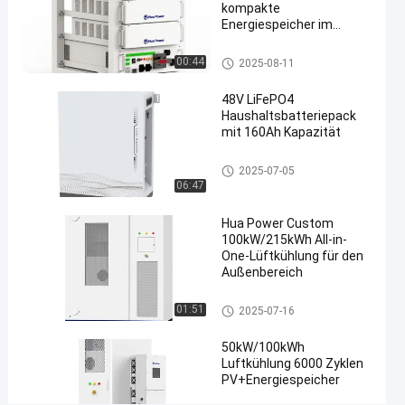
kompakte
battery
Energiespeicher im
Innenraum
storage
#
Schrank zur Speicherung von
00:44
2025-08-11
Energie
containerized
48V LiFePO4
battery
Haushaltsbatteriepack
energy
mit 160Ah Kapazität
storage
system
Energiespeichersystem für zu
2025-07-05
#
Hause
06:47
200 kWh
Hua Power Custom
Außenenergiespeicher
100kW/215kWh All-in-
B
One-Lüftkühlung für den
e
Außenbereich
s
c
Schrank zur Speicherung von
01:51
2025-07-16
h
Energie
r
50kW/100kWh
e
Luftkühlung 6000 Zyklen
i
PV+Energiespeicher
b